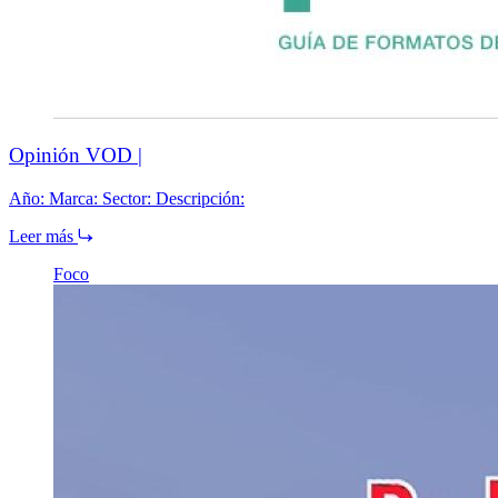
Opinión VOD |
Año: Marca: Sector: Descripción:
Leer más
Foco