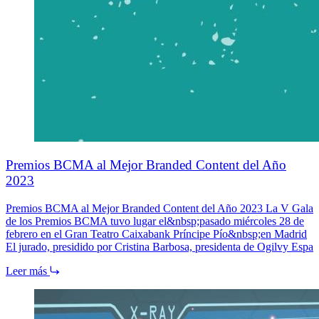
Premios BCMA al Mejor Branded Content del Año
2023
Premios BCMA al Mejor Branded Content del Año 2023 La V Gala
de los Premios BCMA tuvo lugar el&nbsp;pasado miércoles 28 de
febrero en el Gran Teatro Caixabank Príncipe Pío&nbsp;en Madrid
El jurado, presidido por Cristina Barbosa, presidenta de Ogilvy Espa
Leer más