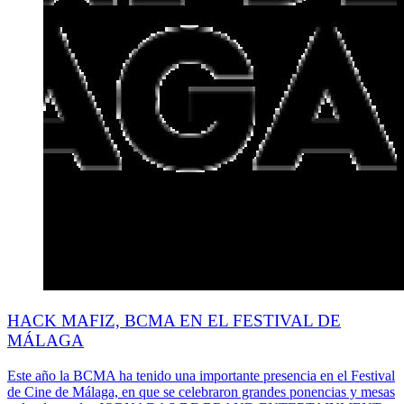
HACK MAFIZ, BCMA EN EL FESTIVAL DE
MÁLAGA
Este año la BCMA ha tenido una importante presencia en el Festival
de Cine de Málaga, en que se celebraron grandes ponencias y mesas