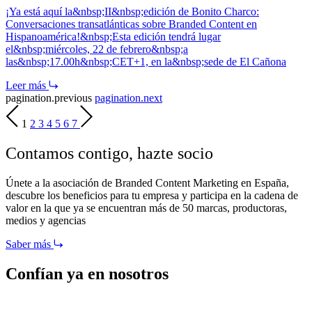
¡Ya está aquí la&nbsp;II&nbsp;edición de Bonito Charco:
Conversaciones transatlánticas sobre Branded Content en
Hispanoamérica!&nbsp;Esta edición tendrá lugar
el&nbsp;miércoles, 22 de febrero&nbsp;a
las&nbsp;17.00h&nbsp;CET+1, en la&nbsp;sede de El Cañona
Leer más
pagination.previous
pagination.next
1
2
3
4
5
6
7
Contamos contigo,
hazte socio
Únete a la asociación de Branded Content Marketing en España,
descubre los beneficios para tu empresa y participa en la cadena de
valor en la que ya se encuentran más de 50 marcas, productoras,
medios y agencias
Saber más
Confían ya en nosotros