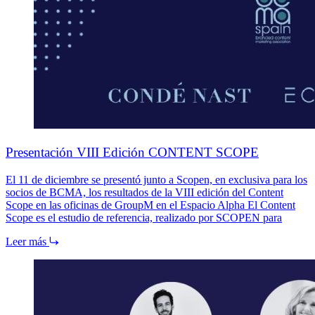
Presentación VIII Edición CONTENT SCOPE
El 11 de diciembre se presentó junto a Scopen, en exclusiva para los
socios de BCMA, los resultados de la VIII edición del Content
Scope en las oficinas de GroupM en el Espacio Alpha El Content
Scope es el estudio de referencia, realizado por SCOPEN para
Leer más