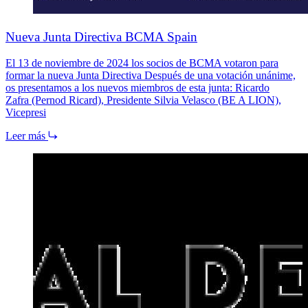
Nueva Junta Directiva BCMA Spain
El 13 de noviembre de 2024 los socios de BCMA votaron para
formar la nueva Junta Directiva Después de una votación unánime,
os presentamos a los nuevos miembros de esta junta: Ricardo
Zafra (Pernod Ricard), Presidente Silvia Velasco (BE A LION),
Vicepresi
Leer más