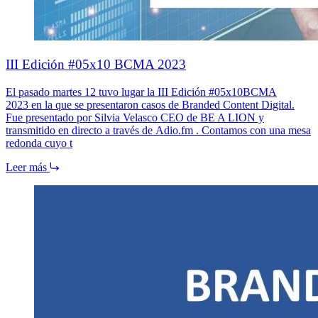
III Edición #05x10 BCMA 2023
El pasado martes 12 tuvo lugar la III Edición #05x10BCMA
2023 en la que se presentaron casos de Branded Content Digital.
Fue presentado por Silvia Velasco CEO de BE A LION y
transmitido en directo a través de Adio.fm . Contamos con una mesa
redonda cuyo t
Leer más