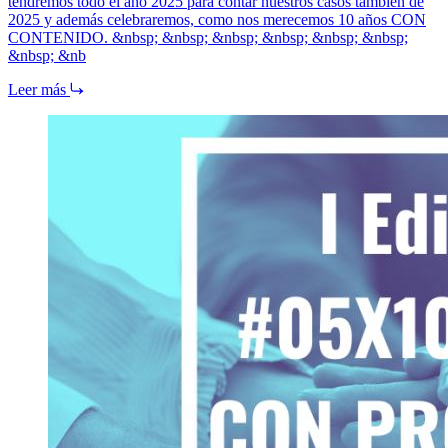
tendremos todo el año 2025 para contar nuestros casos también de
2025 y además celebraremos, como nos merecemos 10 años CON
CONTENIDO. &nbsp; &nbsp; &nbsp; &nbsp; &nbsp; &nbsp;
&nbsp; &nb
Leer más