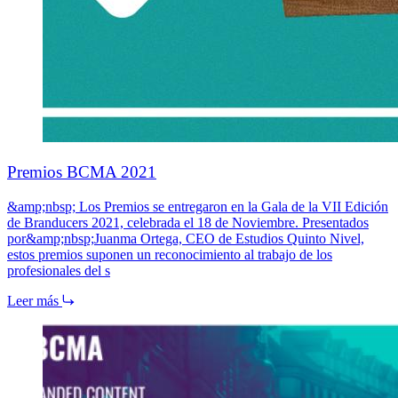
Premios BCMA 2021
&amp;nbsp; Los Premios se entregaron en la Gala de la VII Edición
de Branducers 2021, celebrada el 18 de Noviembre. Presentados
por&amp;nbsp;Juanma Ortega, CEO de Estudios Quinto Nivel,
estos premios suponen un reconocimiento al trabajo de los
profesionales del s
Leer más