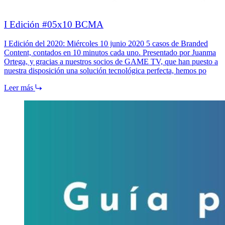
I Edición #05x10 BCMA
I Edición del 2020: Miércoles 10 junio 2020 5 casos de Branded
Content, contados en 10 minutos cada uno. Presentado por Juanma
Ortega, y gracias a nuestros socios de GAME TV, que han puesto a
nuestra disposición una solución tecnológica perfecta, hemos po
Leer más