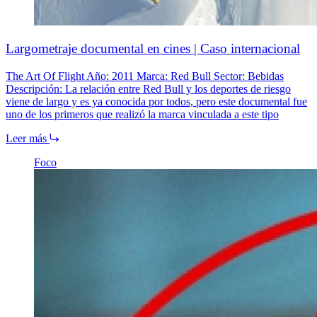
Largometraje documental en cines | Caso internacional
The Art Of Flight Año: 2011 Marca: Red Bull Sector: Bebidas
Descripción: La relación entre Red Bull y los deportes de riesgo
viene de largo y es ya conocida por todos, pero este documental fue
uno de los primeros que realizó la marca vinculada a este tipo
Leer más
Foco