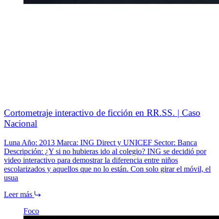
Cortometraje interactivo de ficción en RR.SS. | Caso
Nacional
Luna Año: 2013 Marca: ING Direct y UNICEF Sector: Banca
Descripción: ¿Y si no hubieras ido al colegio? ING se decidió por
video interactivo para demostrar la diferencia entre niños
escolarizados y aquellos que no lo están. Con solo girar el móvil, el
usua
Leer más
Foco