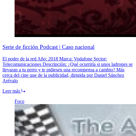
Serie de ficción Podcast | Caso nacional
El poder de la red Año: 2018 Marca: Vodafone Sector:
Telecomunicaciones Descripción: ¿Qué ocurriría si unos ladrones se
llevaran a tu perro y te pidiesen una recompensa a cambio? Más
cerca del cine que de la publicidad, dirigida por Daniel Sánchez
Arévalo
Leer más
Foco