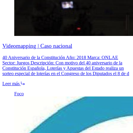
Videomapping | Caso nacional
40 Aniversario de la Constitución Año: 2018 Marca: ONLAE
Sector: Juegos Descripción: Con motivo del 40 aniversario de la
Constitución Española, Loterías y Apuestas del Estado realiza un
sorteo especial de loterías en el Congreso de los Diputados el 8 de d
Leer más
Foco