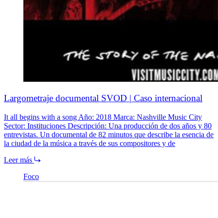
Largometraje documental SVOD | Caso internacional
It all begins with a song Año: 2018 Marca: Nashville Music City
Sector: Instituciones Descripción: Una producción de dos años y 80
entrevistas. Un documental de 82 minutos que describe la esencia de
la ciudad de la música a través de sus compositores y de
Leer más
Foco