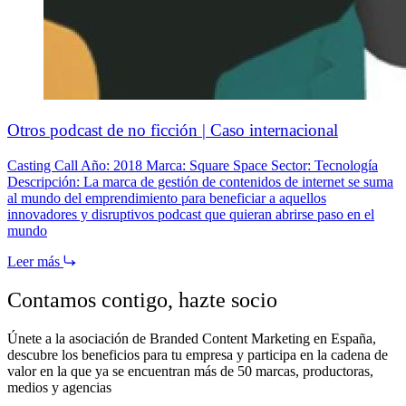
Otros podcast de no ficción | Caso internacional
Casting Call Año: 2018 Marca: Square Space Sector: Tecnología
Descripción: La marca de gestión de contenidos de internet se suma
al mundo del emprendimiento para beneficiar a aquellos
innovadores y disruptivos podcast que quieran abrirse paso en el
mundo
Leer más
Contamos contigo,
hazte socio
Únete a la asociación de Branded Content Marketing en España,
descubre los beneficios para tu empresa y participa en la cadena de
valor en la que ya se encuentran más de 50 marcas, productoras,
medios y agencias