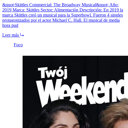
&quot;Skittles Commercial: The Broadway Musical&quot; Año:
2019 Marca: Skittles Sector: Alimentación Descripción: En 2019 la
marca Skittles creó un musical para la Superbowl. Fueron 4 singles
protagonizados por el actor Michael C. Hall. El musical de media
hora pud
Leer más
Foco