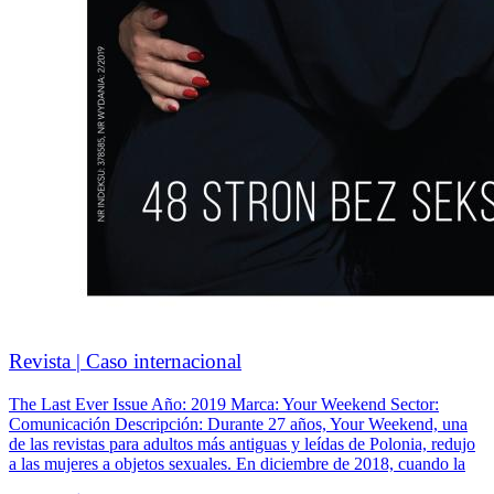
Revista | Caso internacional
The Last Ever Issue Año: 2019 Marca: Your Weekend Sector:
Comunicación Descripción: Durante 27 años, Your Weekend, una
de las revistas para adultos más antiguas y leídas de Polonia, redujo
a las mujeres a objetos sexuales. En diciembre de 2018, cuando la