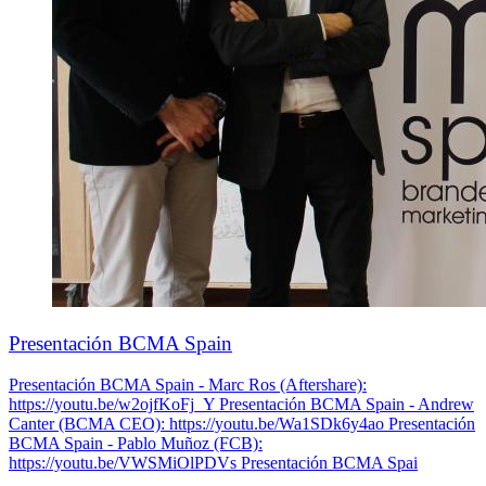
Presentación BCMA Spain
Presentación BCMA Spain - Marc Ros (Aftershare):
https://youtu.be/w2ojfKoFj_Y Presentación BCMA Spain - Andrew
Canter (BCMA CEO): https://youtu.be/Wa1SDk6y4ao Presentación
BCMA Spain - Pablo Muñoz (FCB):
https://youtu.be/VWSMiOlPDVs Presentación BCMA Spai