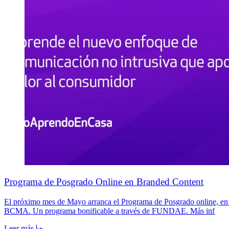
Programa de Posgrado Online en Branded Content
El próximo mes de Mayo arranca el Programa de Posgrado online, en c
BCMA. Un programa bonificable a través de FUNDAE. Más inf
Leer más