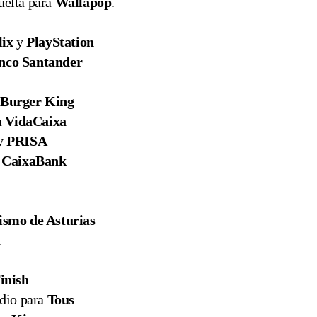
uelta para
Wallapop
.
lix
y
PlayStation
nco Santander
a
Burger King
a
VidaCaixa
y
PRISA
a
CaixaBank
ismo de Asturias
a
inish
dio para
Tous