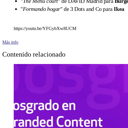
"
The Menu court
" de DAVID Madrid para
Burg
"
Formando hogar
" de 3 Dots and Co para
Ikea
https://youtu.be/YFGybXw8UCM
Más info
Contenido relacionado