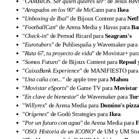
"
CAMBIOS. Ser quien quieres ser
" de Jesús Rev
"
Atrapados en los 90
" de McCann para
Ikea
"
Unboxing de Ibai
" de Bijoux Content para
Netf
"
FootballCan
" de Arena Media y Havas para
Ba
"
Check-in
" de Pernod Ricard para
Seagram's
"
Eurotubers
" de Publiespaña y Wavemaker par
"
Ruta 67, tu proyecto de vida
" de Movistar+ par
"
Somos Futuro
" de Bijoux Content para
Repsol
"
CaixaBank Experience
" de MANIFIESTO par
"
Una caña con...
" de apple tree para
Mahou
"
Movistar eSports
" de Game TV para
Movistar
"
En clave de bienestar
" de Wavemaker para
Tur
"
Willyrex
" de Arena Media para
Domino's pizz
"
Orígenes
" de Godó Strategies para
Ikea
"
Por un futuro con agua
" de Arena Media para
F
"
OSO. Historia de un ICONO
" de UM y UM Stu