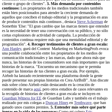
cliente o grupo de clientes".
3. Más demanda por contenidos
continuos:
Los propietarios de los medios tradicionales también
están bien posicionados para atender la creciente demanda de
aquellos que conciben el trabajo editorial y la programación en aras
de producir contenidos más continuos , destaca
Steve Ackerman
de
Somethin 'Else: "El gran cambio que las marcas tienen que entender
es la necesidad de tener una conversación con su público, y no sólo
cortas explosiones de actividad de campaña. La producción de
contenidos continua requiere más que una mentalidad editorial y de
programación".
4. Recoger testimonios de clientes a gran escala:
Ann Hanley
, gurú del Content Marketing en MarketingProfs evoca
una posible colaboración entre los propietarios de los medios de
comunicación tradicionales y las marcas, dado que ahora más que
nunca, las historias de los consumidores son más importantes que las
historias de la marca. "Encuentra un mecanismo que te permita
recoger las historias de tus clientes a gran escala. Por ejemplo,
Airbnb ha lanzado recientemente una plataforma donde la gente
puede presentar sus propias historias en Crea AirBnB". Ann discute
más sobre cómo Airbnb están destacando en la creación de
contenido de marca
aquí
, pero otros estudios de casos relevantes en
la recogida de historias de clientes a gran escala se incluyen en
Guardian Witness for EE
de Guardian Labs y también en el trabajo
realizado por mis colegas a
Duncan Hines
en
Tenthwave
, que han
ganado unos cuantos premios.
5. Entender más sobre qué parte
juegas en la vida de las personas:
Como mi colega
Eric