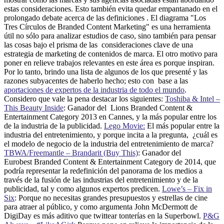
estas consideraciones. Esto también evita quedar empantanado en el
prolongado debate acerca de las definiciones . El diagrama "Los
Tres Círculos de Branded Content Marketing" es una herramienta
útil no sólo para analizar estudios de caso, sino también para pensar
las cosas bajo el prisma de las consideraciones clave de una
estrategia de marketing de contenidos de marca. El otro motivo para
poner en relieve trabajos relevantes en este área es porque inspiran.
Por lo tanto, brindo una lista de algunos de los que presenté y las
razones subyacentes de haberlo hecho; esto con base a las
aportaciones de expertos de la industria de todo el mundo
.
Considero que vale la pena destacar los siguientes:
Toshiba & Intel –
This Beauty Inside
: Ganador del Lions Branded Content &
Entertainment Category 2013 en Cannes, y la más popular entre los
de la industria de la publicidad.
Lego Movie:
El más popular entre la
industria del entretenimiento, y porque incita a la pregunta, ¿cuál es
el modelo de negocio de la industria del entretenimiento de marca?
TBWA/Freemantle – Brandarit (Buy This)
: Ganador del
Eurobest Branded Content & Entertainment Category de 2014, que
podría representar la redefinición del panorama de los medios a
través de la fusión de las industrias del entretenimiento y de la
publicidad, tal y como algunos expertos predicen.
Lowe’s – Fix in
Six
: Porque no necesitas grandes presupuestos y estrellas de cine
para atraer al público, y como argumenta John McDermott de
DigiDay es más aditivo que twittear tonterías en la Superbowl.
P&G