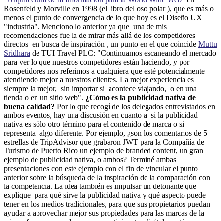
Rosenfeld y Morville en 1998 (el libro del oso polar ), que es más o
menos el punto de convergencia de lo que hoy es el Diseño UX
"industria". Menciono lo anterior ya que una de mis
recomendaciones fue la de mirar más allá de los competidores
directos en busca de inspiración , un punto en el que coincide
Muttu
Sridhara
de TUI Travel PLC: "Continuamos escaneando el mercado
para ver lo que nuestros competidores están haciendo, y por
competidores nos referimos a cualquiera que esté potencialmente
atendiendo mejor a nuestros clientes. La mejor experiencia es
siempre la mejor, sin importar si acontece viajando, o en una
tienda o en un sitio web".
¿Cómo es la publicidad nativa de
buena calidad?
Por lo que recogí de los delegados entrevistados en
ambos eventos, hay una discusión en cuanto a si la publicidad
nativa es sólo otro término para el contenido de marca o si
representa algo diferente. Por ejemplo, ¿son los comentarios de 5
estrellas de TripAdvisor que grabaron JWT para la Compañía de
Turismo de Puerto Rico un ejemplo de branded content, un gran
ejemplo de publicidad nativa, o ambos? Terminé ambas
presentaciones con este ejemplo con el fin de vincular el punto
anterior sobre la búsqueda de la inspiración de la comparación con
la competencia. La idea también es impulsar un detonante que
explique para qué sirve la publicidad nativa y qué aspecto puede
tener en los medios tradicionales, para que sus propietarios puedan
ayudar a aprovechar mejor sus propiedades para las marcas de la