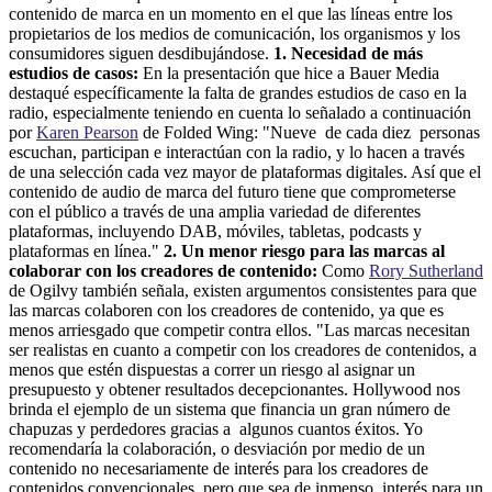
contenido de marca en un momento en el que las líneas entre los
propietarios de los medios de comunicación, los organismos y los
consumidores siguen desdibujándose.
1. Necesidad de más
estudios de casos:
En la presentación que hice a Bauer Media
destaqué específicamente la falta de grandes estudios de caso en la
radio, especialmente teniendo en cuenta lo señalado a continuación
por
Karen Pearson
de Folded Wing: "Nueve de cada diez personas
escuchan, participan e interactúan con la radio, y lo hacen a través
de una selección cada vez mayor de plataformas digitales. Así que el
contenido de audio de marca del futuro tiene que comprometerse
con el público a través de una amplia variedad de diferentes
plataformas, incluyendo DAB, móviles, tabletas, podcasts y
plataformas en línea."
2. Un menor riesgo para las marcas al
colaborar con los creadores de contenido:
Como
Rory Sutherland
de Ogilvy también señala, existen argumentos consistentes para que
las marcas colaboren con los creadores de contenido, ya que es
menos arriesgado que competir contra ellos. "Las marcas necesitan
ser realistas en cuanto a competir con los creadores de contenidos, a
menos que estén dispuestas a correr un riesgo al asignar un
presupuesto y obtener resultados decepcionantes. Hollywood nos
brinda el ejemplo de un sistema que financia un gran número de
chapuzas y perdedores gracias a algunos cuantos éxitos. Yo
recomendaría la colaboración, o desviación por medio de un
contenido no necesariamente de interés para los creadores de
contenidos convencionales, pero que sea de inmenso interés para un