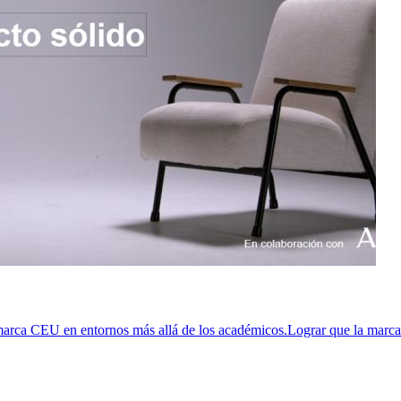
a CEU en entornos más allá de los académicos.Lograr que la marca CE