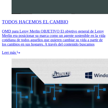
TODOS HACEMOS EL CAMBIO
OMD para Leroy Merlin OBJETIVO El objetivo general de Leroy
Merlin era posicionar su marca como un agente sostenible en la vida
cotidiana de todos aquellos que quieren cambiar su vida a partir de
los cambios en sus hogares. A través del contenido buscamos
Leer más