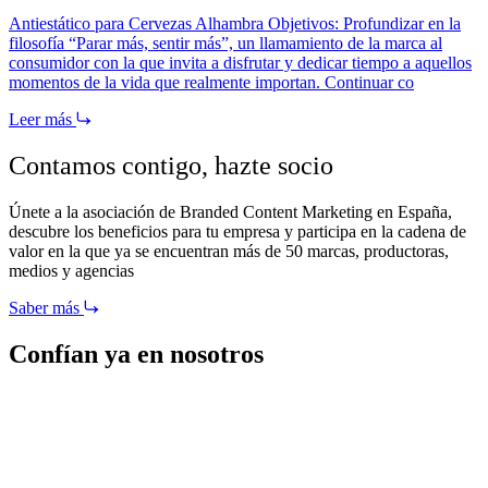
Antiestático para Cervezas Alhambra Objetivos: Profundizar en la
filosofía “Parar más, sentir más”, un llamamiento de la marca al
consumidor con la que invita a disfrutar y dedicar tiempo a aquellos
momentos de la vida que realmente importan. Continuar co
Leer más
Contamos contigo,
hazte socio
Únete a la asociación de Branded Content Marketing en España,
descubre los beneficios para tu empresa y participa en la cadena de
valor en la que ya se encuentran más de 50 marcas, productoras,
medios y agencias
Saber más
Confían ya en nosotros