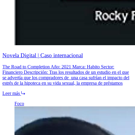
Novela Digital | Caso internacional
The Road to Completion Año: 2021 Marca: Habito Sector:
Financiero Descripción: Tras los resultados de un estudio en el que
se advertía que los compradores de una casa sufrían el impacto del
estrés de la hipoteca en su vida sexual, la empresa de préstamos
Leer más
Foco