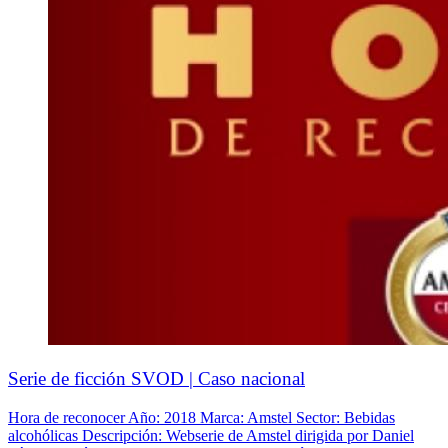
Serie de ficción SVOD | Caso nacional
Hora de reconocer Año: 2018 Marca: Amstel Sector: Bebidas
alcohólicas Descripción: Webserie de Amstel dirigida por Daniel