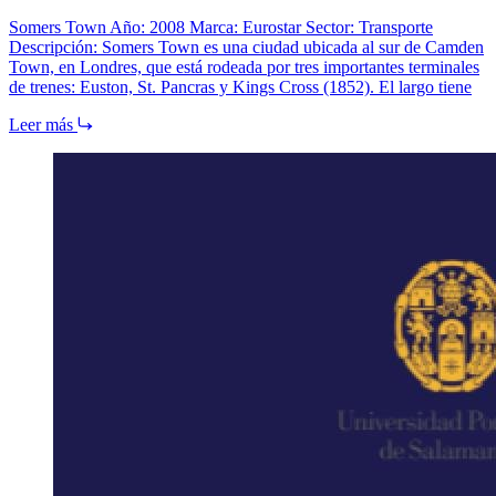
Somers Town Año: 2008 Marca: Eurostar Sector: Transporte
Descripción: Somers Town es una ciudad ubicada al sur de Camden
Town, en Londres, que está rodeada por tres importantes terminales
de trenes: Euston, St. Pancras y Kings Cross (1852). El largo tiene
Leer más