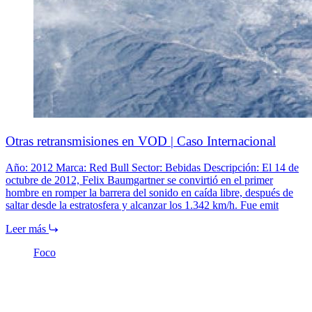
Otras retransmisiones en VOD | Caso Internacional
Año: 2012 Marca: Red Bull Sector: Bebidas Descripción: El 14 de
octubre de 2012, Felix Baumgartner se convirtió en el primer
hombre en romper la barrera del sonido en caída libre, después de
saltar desde la estratosfera y alcanzar los 1.342 km/h. Fue emit
Leer más
Foco