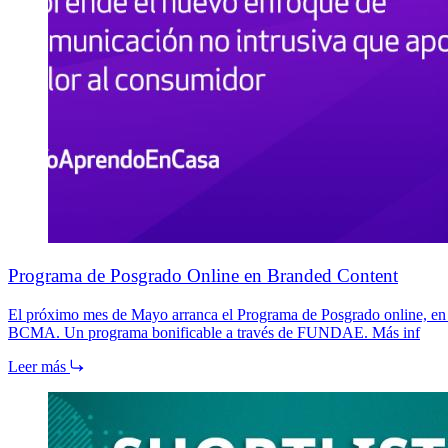
Programa de Posgrado Online en Branded Content
El próximo mes de Mayo arranca el Programa de Posgrado online, en c
BCMA. Un programa bonificable a través de FUNDAE. Más inf
Leer más