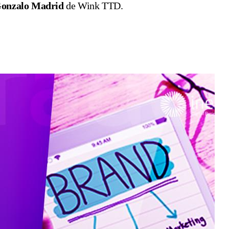
onzalo Madrid
de Wink TTD.