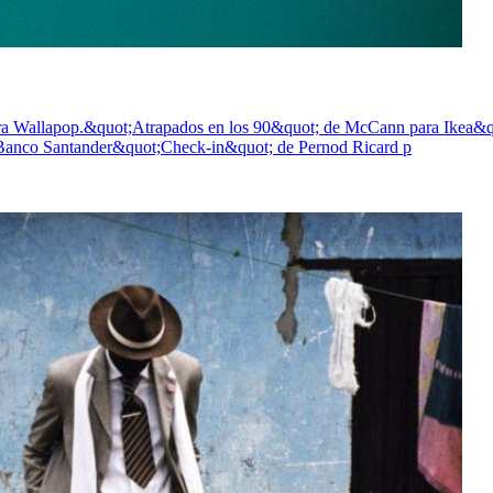
a Wallapop.&quot;Atrapados en los 90&quot; de McCann para Ikea&qu
Banco Santander&quot;Check-in&quot; de Pernod Ricard p