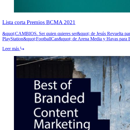
Lista corta Premios BCMA 2021
&quot;CAMBIOS. Ser quien quieres ser&quot; de Jesús Revuelta par
PlayStation&quot;FootballCan&quot; de Arena Media y Havas para 
Leer más