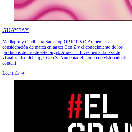
GUAYFAY
Mediapro y Cheil para Samsung OBJETIVO Aumentar la
consideración de marca en target Gen Z y el conocimiento de los
productos dentro de este target. Atraer → Incrementar la tasa de
visualización del target Gen Z. Aumentar el tiempo de visionado del
conteni
Leer más