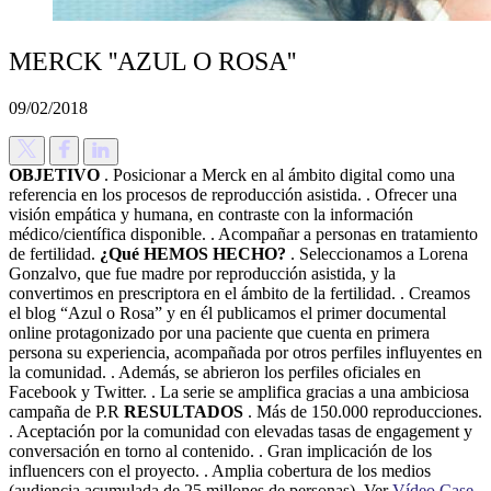
MERCK ''AZUL O ROSA''
09/02/2018
OBJETIVO
. Posicionar a Merck en al ámbito digital como una
referencia en los procesos de reproducción asistida. . Ofrecer una
visión empática y humana, en contraste con la información
médico/científica disponible. . Acompañar a personas en tratamiento
de fertilidad.
¿Qué HEMOS HECHO?
. Seleccionamos a Lorena
Gonzalvo, que fue madre por reproducción asistida, y la
convertimos en prescriptora en el ámbito de la fertilidad. . Creamos
el blog “Azul o Rosa” y en él publicamos el primer documental
online protagonizado por una paciente que cuenta en primera
persona su experiencia, acompañada por otros perfiles influyentes en
la comunidad. . Además, se abrieron los perfiles oficiales en
Facebook y Twitter. . La serie se amplifica gracias a una ambiciosa
campaña de P.R
RESULTADOS
. Más de 150.000 reproducciones.
. Aceptación por la comunidad con elevadas tasas de engagement y
conversación en torno al contenido. . Gran implicación de los
influencers con el proyecto. . Amplia cobertura de los medios
(audiencia acumulada de 25 millones de personas). Ver
Vídeo Case