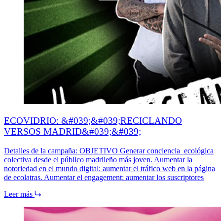
ECOVIDRIO: &#039;&#039;RECICLANDO
VERSOS MADRID&#039;&#039;
Detalles de la campaña: OBJETIVO Generar conciencia ecológica
colectiva desde el público madrileño más joven. Aumentar la
notoriedad en el mundo digital: aumentar el tráfico web en la página
de ecolatras. Aumentar el engagement: aumentar los suscriptores
Leer más