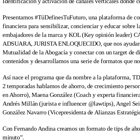
Identificación y activación de canales verticales donde 
Presentamos #TúDefinesTuFuturo, una plataforma de conte
financiera para sensibilizar, concienciar y educar sobre 
embajadores de la marca y KOL (Key opinión lea
ADSUARA, JURISTA ENLOQUECIDO, que nos ayudaron a
Mutualidad de la Abogacía y conectar con un target de d
contenidos y desarrollamos una serie de formatos que n
Así nace el programa que da nombre a la plataforma, T
2 temporadas hablamos de ahorro, de crecimiento person
en Ahorro), Maena González (Coach y experta financiera)
Andrés Millán (jurista e influencer @lawtips), Angel Sei
González Navarro (Vicepresidenta de Alianzas Estratégi
Con Fernando Andina creamos un formato de tips de aho
minuto”.