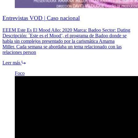
Entrevistas VOD | Caso nacional
EEEM Este Es El Mood Año: 2020 Marca: Badoo Sector: Dating
Descripción: ´Este es el Mood’, el programa de Badoo donde se
habla sin complejos presentado por la carismática Amarna
Miller. Cada semana se abordaba un tema relacionado con las
relaciones person
Leer más
Foco