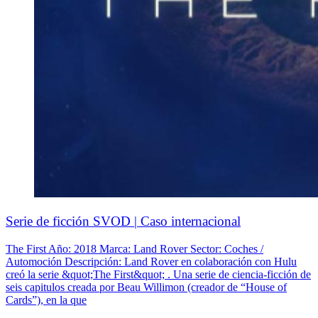
Serie de ficción SVOD | Caso internacional
The First Año: 2018 Marca: Land Rover Sector: Coches /
Automoción Descripción: Land Rover en colaboración con Hulu
creó la serie &quot;The First&quot; . Una serie de ciencia-ficción de
seis capitulos creada por Beau Willimon (creador de “House of
Cards”), en la que